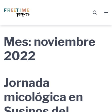
Saltar
Saltar
Saltar
a
al
al
la
contenido
pie
navegación
de
principal
página
Mes:
noviembre
2022
Jornada
micológica en
Susinos del