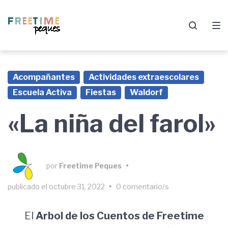
Saltar
Saltar
Saltar
a
al
al
la
contenido
pie
navegación
de
principal
página
Acompañantes
Actividades extraescolares
Escuela Activa
Fiestas
Waldorf
«La niña del farol»
por
Freetime Peques
•
publicado el
octubre 31, 2022
•
0 comentario/s
El
Arbol de los Cuentos de Freetime