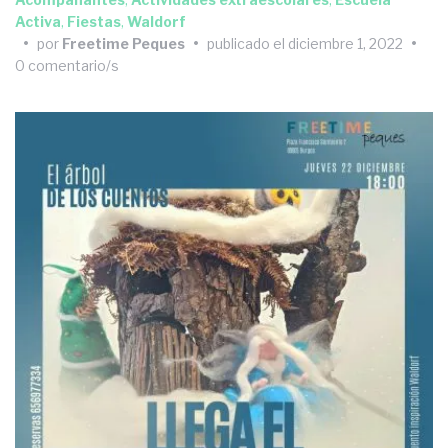
Activa
,
Fiestas
,
Waldorf
•
por
Freetime Peques
•
publicado el
diciembre 1, 2022
•
0 comentario/s