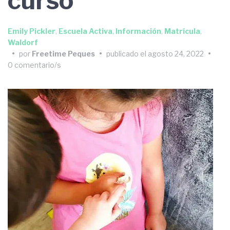
curso
Emily Pickler
,
Escuela Activa
,
Información
,
Matrícula
,
Waldorf
•
por
Freetime Peques
•
publicado el
agosto 24, 2022
•
0 comentario/s