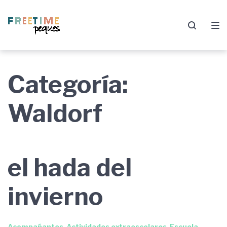
Saltar
Saltar
Saltar
a
al
al
la
contenido
pie
navegación
de
principal
página
Categoría:
Waldorf
el hada del
invierno
Acompañantes
,
Actividades extraescolares
,
Escuela