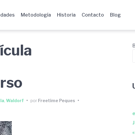
idades
Metodología
Historia
Contacto
Blog
ícula
B
rso
la
,
Waldorf
•
por
Freetime Peques
•
e
J
«