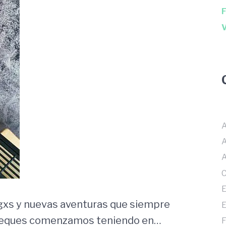
F
V
A
A
E
gxs y nuevas aventuras que siempre
E
e peques comenzamos teniendo en…
F