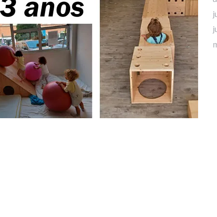
j
j
m