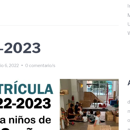
I
M
U
W
2-2023
nio 6, 2022
•
0 comentario/s
d
n
o
a