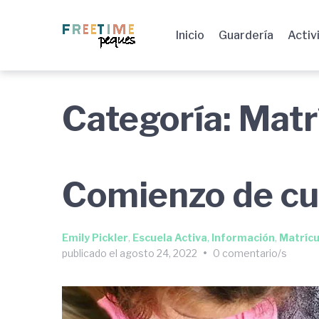
Saltar
Saltar
Saltar
a
al
al
Inicio
Guardería
Activ
la
contenido
pie
navegación
de
principal
página
Categoría:
Matr
Comienzo de cu
Emily Pickler
,
Escuela Activa
,
Información
,
Matrícu
publicado el
agosto 24, 2022
•
0 comentario/s