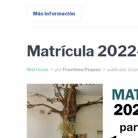
Más Información
Matrícula 202
Matrícula
•
por
Freetime Peques
•
publicado el
ju