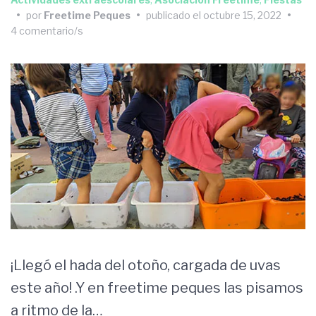
•
por
Freetime Peques
•
publicado el
octubre 15, 2022
•
4 comentario/s
¡Llegó el hada del otoño, cargada de uvas
este año! .Y en freetime peques las pisamos
a ritmo de la…