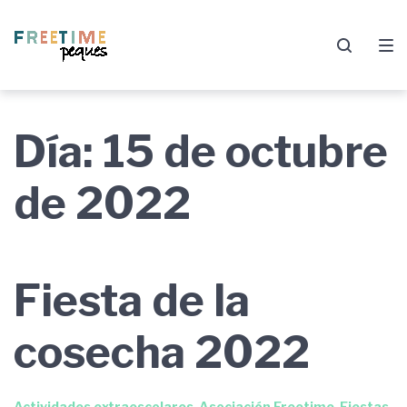
Saltar
Saltar
Saltar
a
al
al
la
contenido
pie
navegación
de
principal
página
Día:
15 de octubre
de 2022
Fiesta de la
cosecha 2022
Actividades extraescolares
,
Asociación Freetime
,
Fiestas